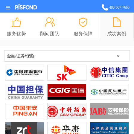
站长统计
400-607-7666
服务优势
顾问团队
服务保障
成功案例
金融/证券/保险
>
全部
IT/通讯/互联网
地产/建筑
制造/汽车/重工
金融/证券/保险
快消/餐饮/百货
能源/化工
制药/生物/医疗