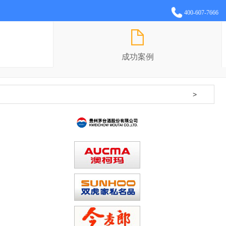
400-607-7666
成功案例
>
IT/通讯/互联网
制造/汽车/重工
快消/餐饮/百货
制药/生物/医疗